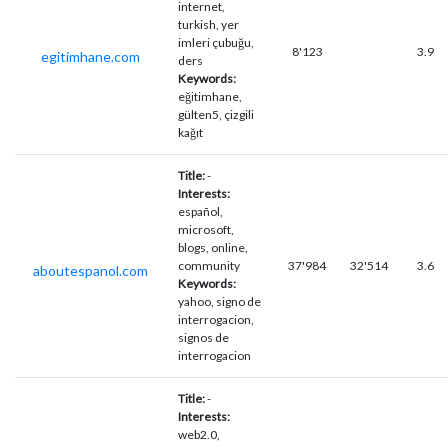
internet,
turkish, yer
imleri çubuğu,
8'123
3.9
egitimhane.com
ders
Keywords:
eğitimhane,
gülten5, çizgili
kağıt
Title:
-
Interests:
español,
microsoft,
blogs, online,
community
37'984
32'514
3.6
aboutespanol.com
Keywords:
yahoo, signo de
interrogacion,
signos de
interrogacion
Title:
-
Interests:
web2.0,