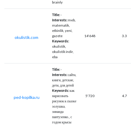
brainly
Title:
-
Interests:
meb,
matematik,
etkinlik, yeni,
gazete
14'648
3.3
okulistik.com
Keywords:
okulistik,
okulistik indir,
eba
Title:
-
Interests:
сайта,
книги, детские,
дети, для детей
Keywords:
как
нарисовать
5'720
4.7
ped-kopilka.ru
рисунок к сказке
золушка,
зинаида
пантузенко., с
годом крысы