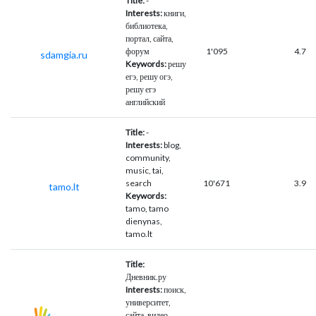
Title:
-
Interests:
книги,
библиотека,
портал, сайта,
форум
1'095
4.7
sdamgia.ru
Keywords:
решу
егэ, решу огэ,
решу егэ
английский
Title:
-
Interests:
blog,
community,
music, tai,
search
10'671
3.9
tamo.lt
Keywords:
tamo, tamo
dienynas,
tamo.lt
Title:
Дневник.ру
Interests:
поиск,
университет,
сайта, видео,