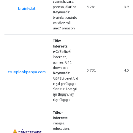
spanish, para,
prensa, diarios
5'281
3.9
brainly.lat
Keywords:
brainly, ¿cuánto
es: diez mil
uno?, amazon
Title:
-
Interests:
หนังสือพิมพ์,
internet,
games, ข่าว,
download
5'731
4.5
trueplookpanya.com
Keywords:
ข้อสอบ o net ป 6
ท รูป ลูก ปัญญา,
ข้อสอบ ป 6 ท รูป
ลูก ปัญญา, ทรู
ปลูกปัญญา
Title:
-
Interests:
images,
education,