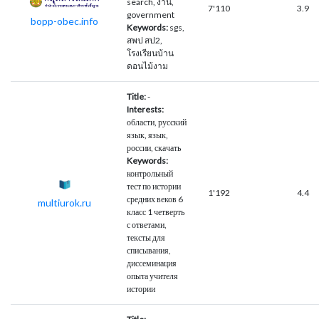
search, งาน,
7'110
3.9
government
bopp-obec.info
Keywords:
sgs,
สพป สป2,
โรงเรียนบ้าน
ดอนไม้งาม
Title:
-
Interests:
области, русский
язык, язык,
россии, скачать
Keywords:
контрольный
тест по истории
1'192
4.4
средних веков 6
multiurok.ru
класс 1 четверть
с ответами,
тексты для
списывания,
диссеминация
опыта учителя
истории