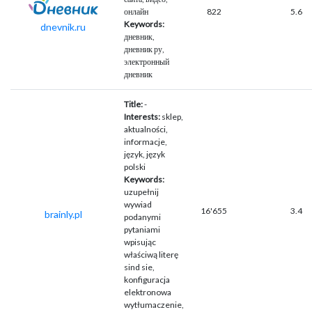
онлайн
822
5.6
Keywords:
dnevnik.ru
дневник,
дневник ру,
электронный
дневник
Title:
-
Interests:
sklep,
aktualności,
informacje,
język, język
polski
Keywords:
uzupełnij
wywiad
16'655
3.4
brainly.pl
podanymi
pytaniami
wpisując
właściwą literę
sind sie,
konfiguracja
elektronowa
wytłumaczenie,