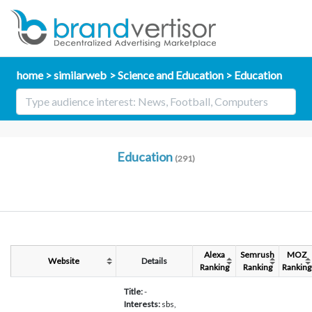
home
similarweb
Science and Education
Education
Education
(291)
Alexa
Semrush
MOZ
Website
Details
Ranking
Ranking
Ranking
Title:
-
Interests:
sbs,