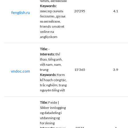
читать, английский
Keywords:
пимслер скачать
20'295
4.1
fenglish.ru
бесплатно, друзья
на английском,
friends smotret
online na
angliyskom
Title:
-
Interests:
thể
thao, tiếng anh,
việt nam, nam,
trung
15'365
3.9
vndoc.com
Keywords:
form
kế hoạch công tác,
trắc nghiệm, trạng
nguyên tiếng việt
Title:
Feide |
Sikker innlogging
og datadeling i
utdanning og
forskning