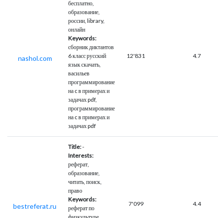
бесплатно,
образование,
россии, library,
онлайн
Keywords:
сборник диктантов
6 класс русский
12'831
4.7
nashol.com
язык скачать,
васильев
программирование
на c в примерах и
задачах pdf,
программирование
на c в примерах и
задачах pdf
Title:
-
Interests:
реферат,
образование,
читать, поиск,
право
Keywords:
7'099
4.4
bestreferat.ru
реферат по
физкультуре,