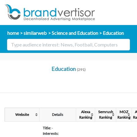
home
similarweb
Science and Education
Education
Education
(291)
Alexa
Semrush
MOZ
A
Website
Details
Ranking
Ranking
Ranking
Ra
Title:
-
Interests: