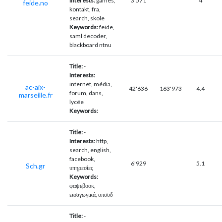
Interests:
games,
3'571
4
feide.no
kontakt, fra,
search, skole
Keywords:
feide,
saml decoder,
blackboard ntnu
Title:
-
Interests:
internet, média,
ac-aix-
42'636
163'973
4.4
forum, dans,
marseille.fr
lycée
Keywords:
Title:
-
Interests:
http,
search, english,
facebook,
6'929
5.1
Sch.gr
υπηρεσίες
Keywords:
φαψεβοοκ,
εισαγωγικά, οπσυδ
Title:
-