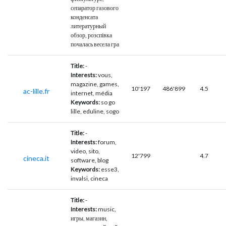
сепаратор газового
конденсата
литературный
обзор, розспівка
почалась весела гра
Title:
-
Interests:
vous,
magazine, games,
10'197
486'899
4.5
ac-lille.fr
internet, média
Keywords:
so go
lille, eduline, sogo
Title:
-
Interests:
forum,
video, sito,
12'799
4.7
cineca.it
software, blog
Keywords:
esse3,
invalsi, cineca
Title:
-
Interests:
music,
игры, магазин,