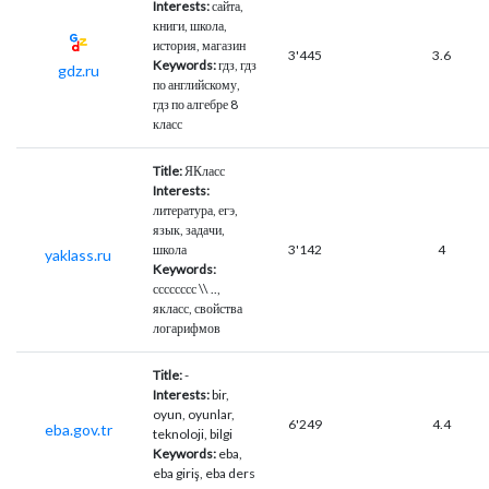
Interests:
сайта,
книги, школа,
история, магазин
3'445
3.6
Keywords:
гдз, гдз
gdz.ru
по английскому,
гдз по алгебре 8
класс
Title:
ЯКласс
Interests:
литература, егэ,
язык, задачи,
школа
3'142
4
yaklass.ru
Keywords:
сссссссс \\ ..,
якласс, свойства
логарифмов
Title:
-
Interests:
bir,
oyun, oyunlar,
6'249
4.4
eba.gov.tr
teknoloji, bilgi
Keywords:
eba,
eba giriş, eba ders