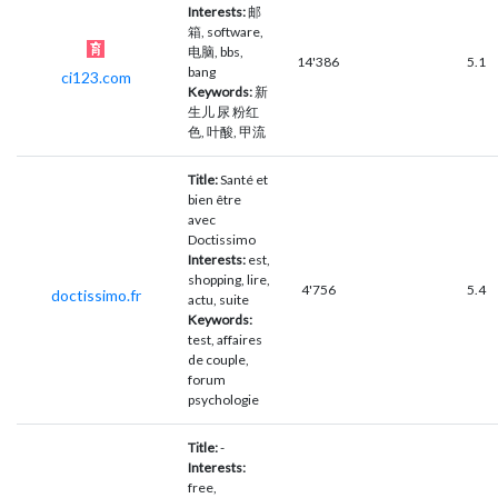
Interests:
邮
箱, software,
电脑, bbs,
14'386
5.1
bang
ci123.com
Keywords:
新
生儿 尿 粉红
色, 叶酸, 甲流
Title:
Santé et
bien être
avec
Doctissimo
Interests:
est,
shopping, lire,
4'756
5.4
doctissimo.fr
actu, suite
Keywords:
test, affaires
de couple,
forum
psychologie
Title:
-
Interests:
free,