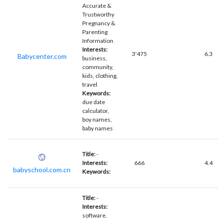
Accurate &
Trustworthy
Pregnancy &
Parenting
Information
Interests:
3'475
6.3
Babycenter.com
business,
community,
kids, clothing,
travel
Keywords:
due date
calculator,
boy names,
baby names
Title:
-
Interests:
666
4.4
babyschool.com.cn
Keywords:
Title:
-
Interests:
software,