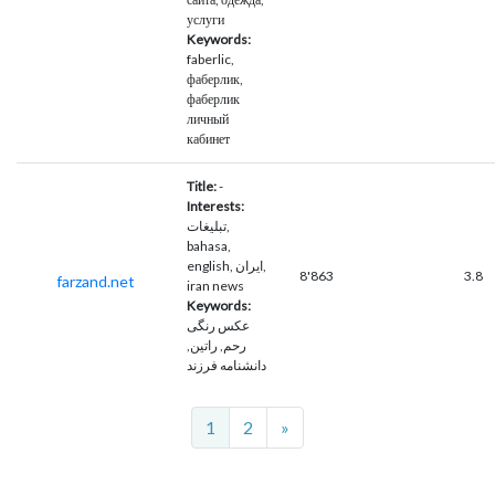
услуги
Keywords:
faberlic,
фаберлик,
фаберлик
личный
кабинет
Title:
-
Interests:
تبلیغات,
bahasa,
english, ايران,
8'863
3.8
farzand.net
iran news
Keywords:
عکس رنگی
رحم, راتین,
دانشنامه فرزند
Next
1
2
»