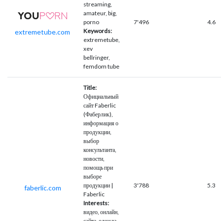
streaming,
amateur, big,
porno
7'496
4.6
Keywords:
extremetube.com
extremetube,
xev
bellringer,
femdom tube
Title:
Официальный
сайт Faberlic
(Фаберлик),
информация о
продукции,
выбор
консультанта,
новости,
помощь при
выборе
продукции |
3'788
5.3
faberlic.com
Faberlic
Interests:
видео, онлайн,
сайта, одежда,