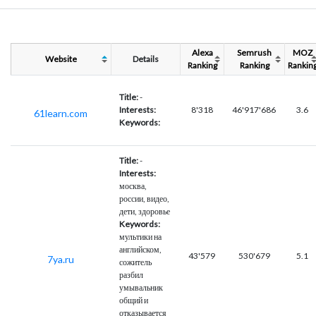
Alexa
Semrush
MOZ
Website
Details
Ranking
Ranking
Rankin
Title:
-
Interests:
8'318
46'917'686
3.6
61learn.com
Keywords:
Title:
-
Interests:
москва,
россии, видео,
дети, здоровье
Keywords:
мультики на
английском,
43'579
530'679
5.1
7ya.ru
сожитель
разбил
умывальник
общий и
отказывается