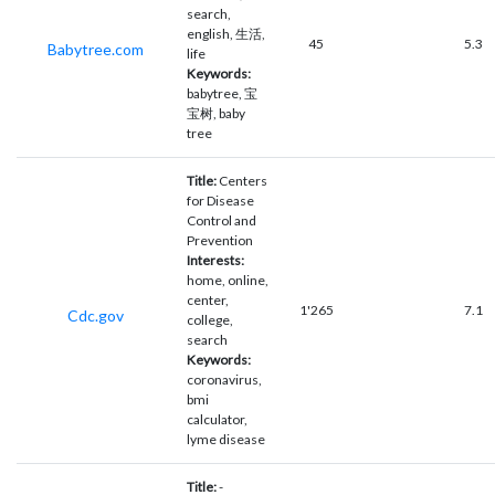
search,
english, 生活,
45
5.3
Babytree.com
life
Keywords:
babytree, 宝
宝树, baby
tree
Title:
Centers
for Disease
Control and
Prevention
Interests:
home, online,
center,
1'265
7.1
Cdc.gov
college,
search
Keywords:
coronavirus,
bmi
calculator,
lyme disease
Title:
-