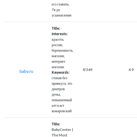
его ставить,
7я.ру
усыновление
Title:
-
Interests:
красота,
россии,
беременность,
магазин,
интернет
магазин
8'349
4.9
baby.ru
Keywords:
стевия без
привкуса, это
дмитров
детка,
повышенный
алт и аст
комаровский
Title:
BabyCenter |
The Most