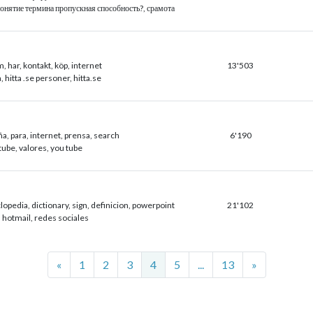
понятие термина пропускная способность?, срамота
, har, kontakt, köp, internet
13'503
a, hitta .se personer, hitta.se
a, para, internet, prensa, search
6'190
ube, valores, you tube
lopedia, dictionary, sign, definicion, powerpoint
21'102
 hotmail, redes sociales
Previous
Next
«
1
2
3
4
5
...
13
»