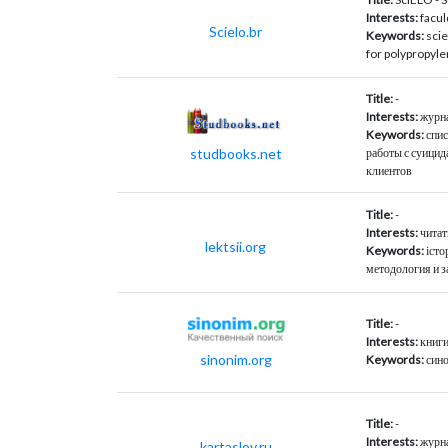
Interests:
facul
Scielo.br
Keywords:
scie
for polypropyl
Title:
-
Interests:
журна
Keywords:
спис
studbooks.net
работы с суици
клиентов
Title:
-
Interests:
читат
lektsii.org
Keywords:
істо
методология и з
Title:
-
Interests:
книги
sinonim.org
Keywords:
син
Title:
-
Interests:
журна
kartaslov.ru