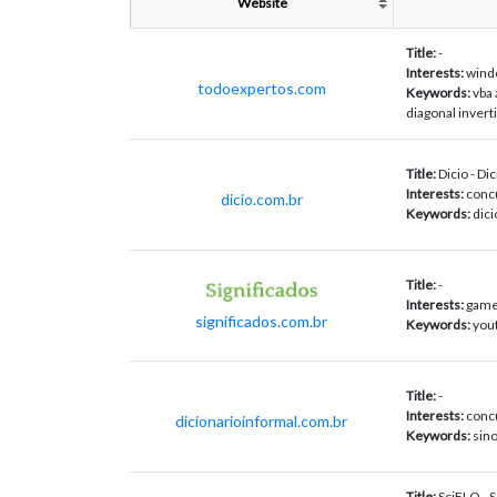
Website
Title:
-
Interests:
windo
todoexpertos.com
Keywords:
vba 
diagonal inverti
Title:
Dicio - Di
Interests:
concu
dicio.com.br
Keywords:
dici
Title:
-
Interests:
games
significados.com.br
Keywords:
you
Title:
-
Interests:
concu
dicionarioinformal.com.br
Keywords:
sin
Title:
SciELO - S