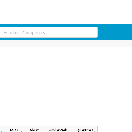
h
MOZ
Ahref
SimilarWeb
Quantcast