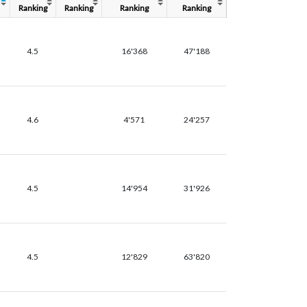
Ranking
Ranking
Ranking
Ranking
4.5
16'368
47'188
4.6
4'571
24'257
4.5
14'954
31'926
4.5
12'829
63'820