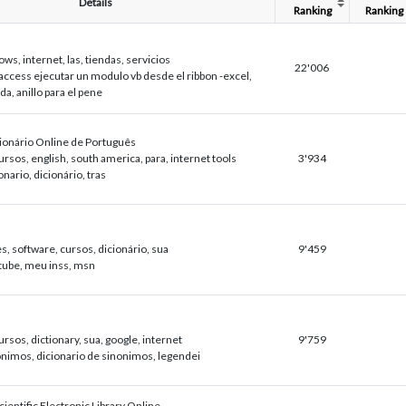
Details
Ranking
Ranking
ws, internet, las, tiendas, servicios
22'006
access ejecutar un modulo vb desde el ribbon -excel,
da, anillo para el pene
cionário Online de Português
rsos, english, south america, para, internet tools
3'934
onario, dicionário, tras
, software, cursos, dicionário, sua
9'459
tube, meu inss, msn
rsos, dictionary, sua, google, internet
9'759
onimos, dicionario de sinonimos, legendei
cientific Electronic Library Online