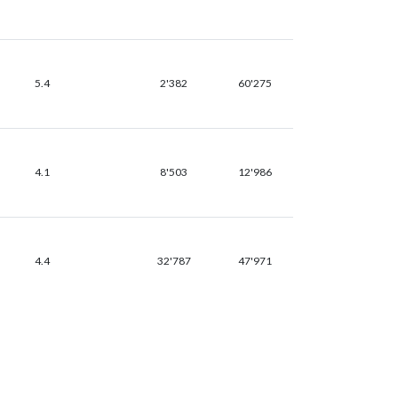
5.4
2'382
60'275
4.1
8'503
12'986
4.4
32'787
47'971