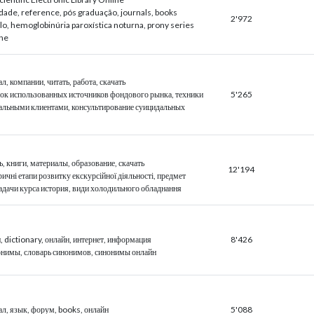
dade, reference, pós graduação, journals, books
2'972
lo, hemoglobinúria paroxística noturna, prony series
ene
л, компании, читать, работа, скачать
ок использованных источников фондового рынка, техники
5'265
дальными клиентами, консультирование суицидальных
ь, книги, материалы, образование, скачать
12'194
ричні етапи розвитку екскурсійної діяльності, предмет
адачи курса история, види холодильного обладнання
, dictionary, онлайн, интернет, информация
8'426
онимы, словарь синонимов, синонимы онлайн
л, язык, форум, books, онлайн
5'088