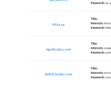
Keywords:
пь, 
Title:
-
Interests:
forum
Hitta.se
Keywords:
hitt
Title:
-
Interests:
españ
significados.com
Keywords:
yout
Title:
-
Interests:
encic
definicionabc.com
Keywords:
ceo,